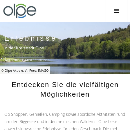
Erlebnisse
in der Kreisstadt Olpe
Willkommen in Olpe
/
Erlebnisse
© Olpe Aktiv e. V., Foto: IMAGO
Entdecken Sie die vielfältigen
Möglichkeiten
Ob Shoppen, Genießen, Camping sowie sportliche Aktivitäten rund
um den Biggesee und in den heimischen Wäldern - Olpe bietet
abwechslungsreiche Erlebnisse für jeden Geschmack. Die mehr