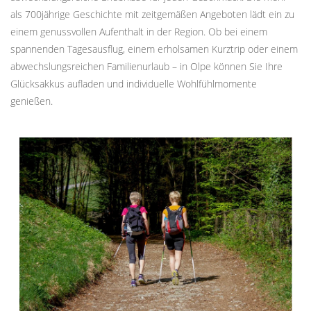
als 700jährige Geschichte mit zeitgemäßen Angeboten lädt ein zu
einem genussvollen Aufenthalt in der Region. Ob bei einem
spannenden Tagesausflug, einem erholsamen Kurztrip oder einem
abwechslungsreichen Familienurlaub – in Olpe können Sie Ihre
Glücksakkus aufladen und individuelle Wohlfühlmomente
genießen.