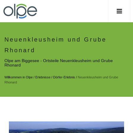
Neuenkleusheim und Grube
Rhonard
Olpe am Biggesee - Ortsteile Neuenkleusheim und Grube
Rhonard
Willkommen in Olpe
/
Erlebnisse
/
Dörfer-Erlebnis
/
Neuenkleusheim und Grube
Rhonard