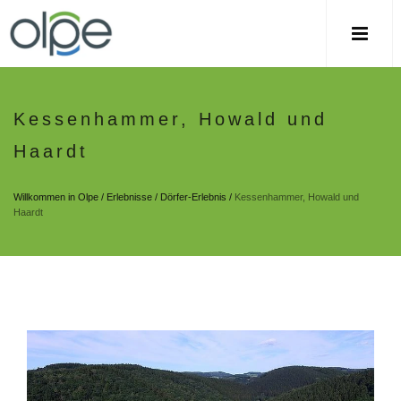
Kessenhammer, Howald und
Haardt
Willkommen in Olpe
/
Erlebnisse
/
Dörfer-Erlebnis
/
Kessenhammer, Howald und
Haardt