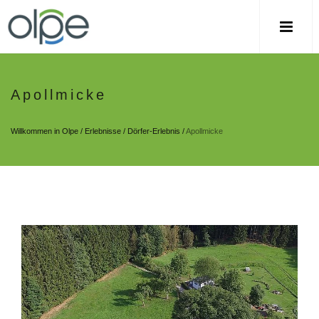
Apollmicke
Willkommen in Olpe
/
Erlebnisse
/
Dörfer-Erlebnis
/
Apollmicke